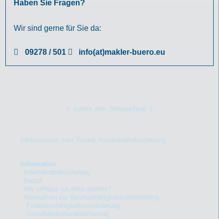
Haben Sie Fragen?
Wir sind gerne für Sie da:
09278 / 501
info(at)makler-buero.eu
zurück zum Seitenanfang
Informationen zum Thema: Arbeitskraftabsicherung
Information
Arbeitskraftabsicherung
Bedarf
Wie schütze ich mich optimal?
Alternativen zur Berufsunfähigkeitsversicherung
Erwerbsunfähigkeitsversicherung
Grundfähigkeitenabsicherung