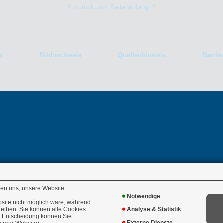
zurück zum Seitenanfang
z
Bildnachweis
Quellenhinweis
Barrier
uero.eu
fen uns, unsere Website
ro.eu
Notwendige
bsite nicht möglich wäre, während
reiben. Sie können alle Cookies
Analyse & Statistik
re Entscheidung können Sie
Externe Dienste