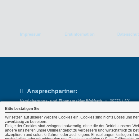
Impressum
Erstinformation
Datenschut
Ansprechpartner:
Versicherungs- und Finanzmakler Wolfrath
09278 / 501
GmbH
09278 / 774146
Bitte bestätigen Sie
Bahnhofstraße 14a
info(at)makler-b
Wir setzen auf unserer Website Cookies ein. Cookies sind nichts Böses und hel
95466 Weidenberg
www.makler-bue
zuverlässig zu betreiben.
Einige der Cookies sind zwingend notwendig, ohne die der Betrieb unserer We
andere uns helfen unser Onlineangebot zu verbessern und wirtschaftlich zu bet
akzeptieren und sofort fortfahren oder auch eigene Einstellungen festlegen. Ih