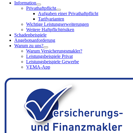
Information
Privathaftpflicht
Aufgaben einer Privathaftpflicht
Tarifvarianten
Wichtige Leistungserweiterungen
Weitere Haftpflichtrisiken
Schadenbeispiele
Angebotsanforderung
Warum zu uns?
Warum Versicherungsmakler?
Leistungsbeispiele Privat
Leistungsbeispiele Gewerbe
VEMA-App