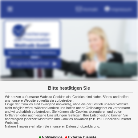
Kontakt
Impressum
Ansprechpartner
Bitte bestätigen Sie
Kraftfahrtversicherung
Wir setzen auf unserer Website Cookies ein. Cookies sind nichts Böses und helfen
uns, unsere Website zuverlässig zu betreiben.
Einige der Cookies sind zwingend notwendig, ohne die der Betrieb unserer Website
nicht möglich wäre, während andere uns helfen unser Onlineangebot zu verbessern
Kfz-Haftpflichtversicherung
und wirtschaftlich zu betreiben. Sie können alle Cookies akzeptieren und sofort
fortfahren oder auch eigene Einstellungen festlegen. Ihre Entscheidung können Sie
nachträglich jederzeit widerrufen und Cookies abwählen (z.B. im Fußbereich unserer
Sie gehört zum Auto wie Räder und Motor: Ohne
Website).
Kfz-Haftpflichtversicherung geht es nicht. Denn die
Nähere Hinweise erhalten Sie in unserer Datenschutzerklärung.
Kfz-Haftpflichtversicherung ist eine
Notwendige
Externe Dienste